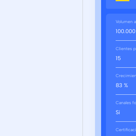
Volumen a
100.000
Clientes p
15
Crecimient
83 %
Canales f
Si
Certifica