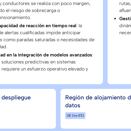
 y conductores se realiza con poco margen,
rutas
o el riesgo de sobrecarga o
aflue
nsionamiento.
Gesti
apacidad de reacción en tiempo real
: la
dinám
e alertas cualificadas impide anticipar
neces
es como paradas saturadas o necesidades de
dad.
ad en la integración de modelos avanzados
:
 soluciones predictivas en sistemas
 requiere un esfuerzo operativo elevado y
 despliegue
Región de alojamiento 
datos
UE (no ES)