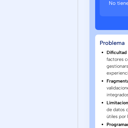
No tien
Problema
Dificulta
factores 
gestionar
experienci
Fragmenta
validacion
integrados
Limitacion
de datos c
útiles por 
Programac