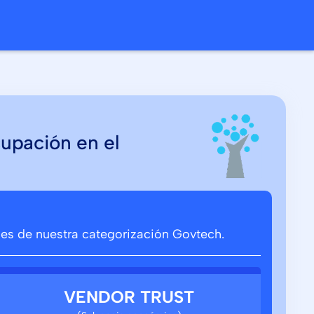
cupación en el
ones de nuestra categorización Govtech.
VENDOR TRUST