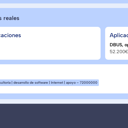
s reales
caciones
Aplica
DBUS, op
52.200€
sultoría | desarrollo de software | Internet | apoyo – 72000000