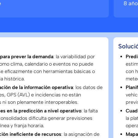
e
8 año
Soluci
d para prever la demanda
: la variabilidad por
Predi
como clima, calendario o eventos no puede
estim
se eficazmente con herramientas básicas o
con h
a histórica.
meteo
ción de la información operativa
: los datos de
Plani
es, GPS (AVL) e incidencias no están
vehí
 ni son plenamente interoperables.
previ
es en la predicción a nivel operativo
: la falta
Cuad
onsolidados dificulta generar previsiones
la pl
línea y franja horaria.
opera
ión ineficiente de recursos
: la asignación de
Mapa