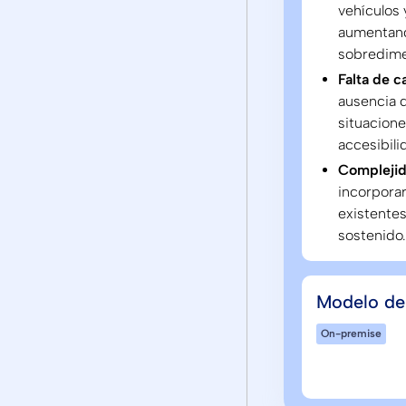
vehículos
aumentand
sobredime
Falta de c
ausencia d
situacion
accesibili
Complejid
incorporar
existentes
sostenido.
Modelo de
On-premise