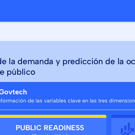
o
 de la demanda y predicción de la o
te público
 Govtech
información de las variables clave en las tres dimensi
PUBLIC READINESS