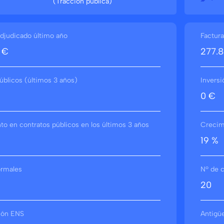
(Tracción pública)
djudicado último año
Factura
 €
277.8
úblicos (últimos 3 años)
Inversi
0 €
o en contratos públicos en los últimos 3 años
Crecimi
19 %
ormales
Nº de c
20
ción ENS
Antigü