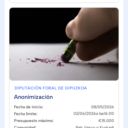
Cerrado
DIPUTACIÓN FORAL DE GIPUZKOA
Anonimización
Fecha de inicio:
08
/
05
/
2026
02
/
06
/
2026
a las
16:00
Fecha límite:
Presupuesto máximo:
€
15.000
Comunidad:
País Vasco o Euskadi