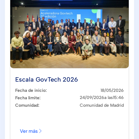
Escala GovTech 2026
Fecha de inicio:
18
/
05
/
2026
24
/
09
/
2026
a las
15:46
Fecha límite:
Comunidad:
Comunidad de Madrid
Ver más