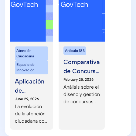
Atención
Artículo 183
Ciudadana
Comparativa
Espacio de
de Concurso
Innovación
de
February 25, 2026
Aplicación
Análisis sobre el
Proyectos e
de
diseño y gestión
Ideas
Inteligencia
June 29, 2026
de concursos
La evolución
Artificial a
innovadores
de la atención
bajo el artículo
servicios
ciudadana con
183 de la LCSP.
de atención
inteligencia
artificial y sus