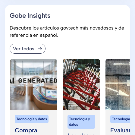
ciudadana
implicaciones
para la
Gobe Insights
Administración
Descubre los artículos govtech más novedosos y de
pública.
referencia en español.
Ver todos
Tecnología y datos
Tecnología y
Tecnología y 
datos
Compra
Evaluar