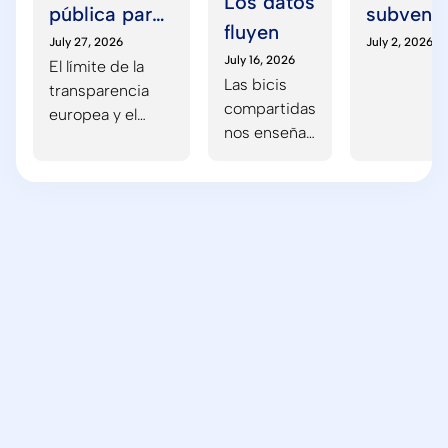
Los datos
pública para
subvenc
fluyen
acelerar la
con IA: 
July 27, 2026
July 2, 2026
July 16, 2026
El límite de la
IA: más allá
escenari
Las bicis
transparencia
de la
compartidas
europea y el
transparencia
nos enseñan
poder
una lección
infravalorado de
útil: cuando
la contratación
hay un valor
pública.
claro, los
datos fluyen.