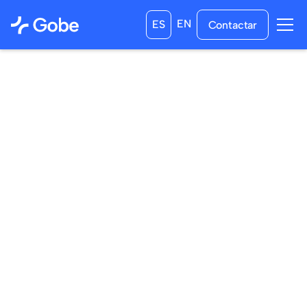
EN
ES
Contactar
18
/
05
/
2026
24
/
09
/
2026
a las
15:46