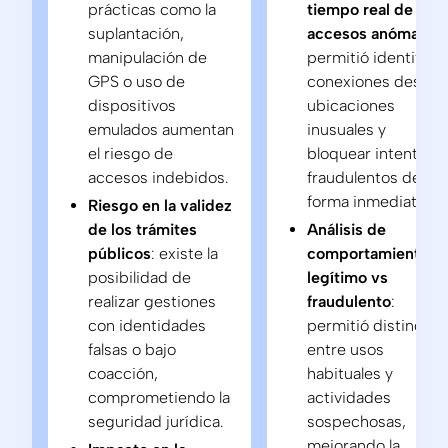
prácticas como la
tiempo real de
suplantación,
accesos anómalos
:
manipulación de
permitió identificar
GPS o uso de
conexiones desde
dispositivos
ubicaciones
emulados aumentan
inusuales y
el riesgo de
bloquear intentos
accesos indebidos.
fraudulentos de
forma inmediata.
Riesgo en la validez
de los trámites
Análisis de
públicos
: existe la
comportamiento
posibilidad de
legítimo vs
realizar gestiones
fraudulento
:
con identidades
permitió distinguir
falsas o bajo
entre usos
coacción,
habituales y
comprometiendo la
actividades
seguridad jurídica.
sospechosas,
mejorando la