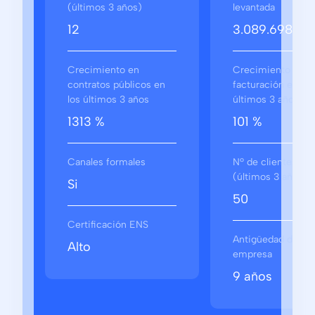
(últimos 3 años)
levantada
12
3.089.698 €
Crecimiento en
Crecimiento en
contratos públicos en
facturación en los
los últimos 3 años
últimos 3 años
1313 %
101 %
Canales formales
Nº de clientes
(últimos 3 años)
Si
50
Certificación ENS
Antigüedad de la
Alto
empresa
9 años