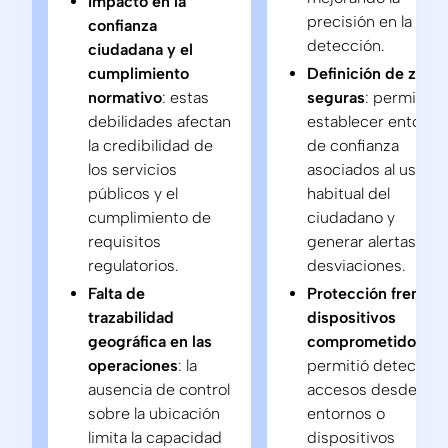
Impacto en la
precisión en la
confianza
detección.
ciudadana y el
cumplimiento
Definición de zona
normativo
: estas
seguras
: permitió
debilidades afectan
establecer entorno
la credibilidad de
de confianza
los servicios
asociados al uso
públicos y el
habitual del
cumplimiento de
ciudadano y
requisitos
generar alertas ant
regulatorios.
desviaciones.
Falta de
Protección frente a
trazabilidad
dispositivos
geográfica en las
comprometidos
:
operaciones
: la
permitió detectar
ausencia de control
accesos desde
sobre la ubicación
entornos o
limita la capacidad
dispositivos