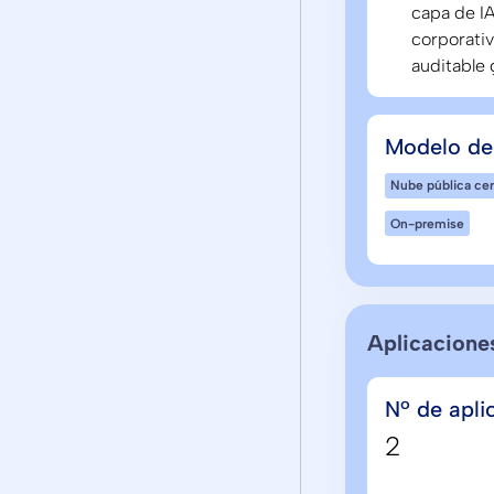
capa de IA
corporativ
auditable
Modelo de
Nube pública cer
On-premise
Aplicacione
Nº de apli
2