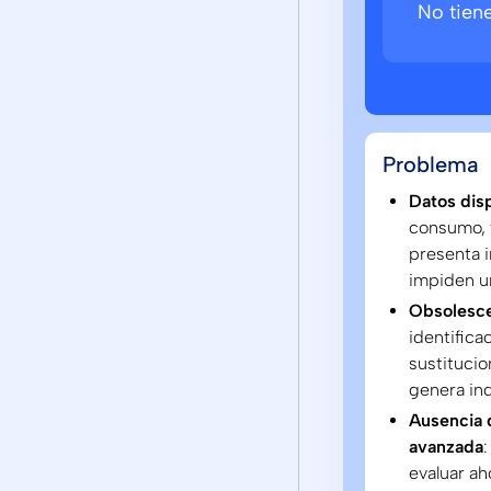
No tien
Problema
Datos dis
consumo, 
presenta 
impiden un
Obsolesce
identificac
sustituci
genera ind
Ausencia 
avanzada
evaluar ah