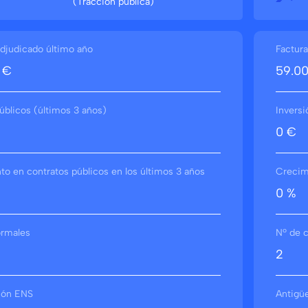
(Tracción pública)
djudicado último año
Factura
 €
59.0
úblicos (últimos 3 años)
Inversi
0 €
o en contratos públicos en los últimos 3 años
Crecimi
0 %
ormales
Nº de c
2
ción ENS
Antigü