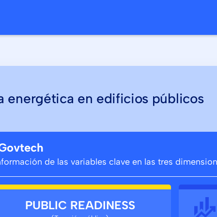
o
a energética en edificios públicos
 Govtech
información de las variables clave en las tres dimensi
PUBLIC READINESS