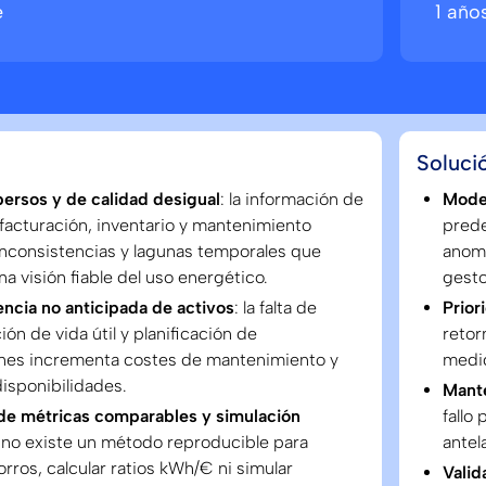
e
1 año
Soluci
persos y de calidad desigual
: la información de
Model
facturación, inventario y mantenimiento
prede
inconsistencias y lagunas temporales que
anoma
a visión fiable del uso energético.
gesto
ncia no anticipada de activos
: la falta de
Prior
ión de vida útil y planificación de
retor
ones incrementa costes de mantenimiento y
medid
isponibilidades.
Mante
de métricas comparables y simulación
fallo
: no existe un método reproducible para
antel
orros, calcular ratios kWh/€ ni simular
Valid