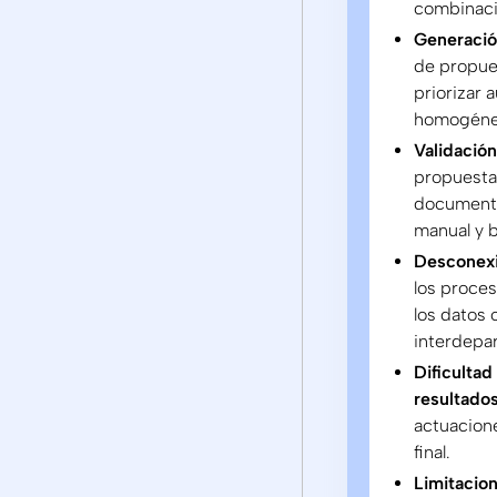
combinaci
Generació
de propues
priorizar 
homogéne
Validación
propuesta
documento
manual y b
Desconexi
los proces
los datos 
interdepa
Dificultad
resultado
actuacione
final.
Limitacion