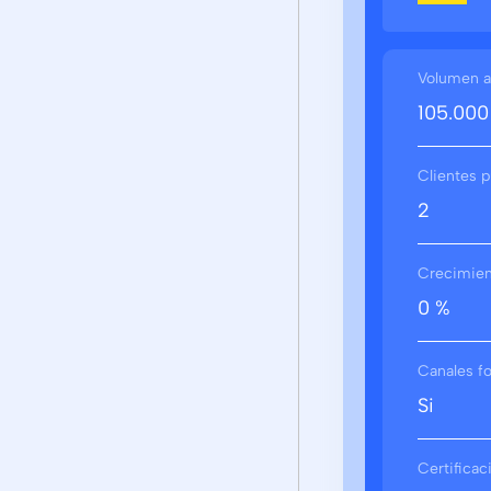
Volumen a
105.000
Clientes p
2
Crecimient
0 %
Canales f
Si
Certifica