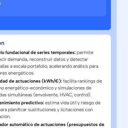
s
ón
o fundacional de series temporales:
permite
cir demanda, reconstruir datos y detectar
lías a escala portafolio, acelerando análisis para
res energéticos.
idad de actuaciones (kWh/€):
facilita rankings de
no energético-económico y simulaciones de
as simultáneas (envolvente, HVAC, control).
nimiento predictivo:
estima vida útil y riesgo de
 para planificar sustituciones y licitaciones con
ación.
ador automático de actuaciones (presupuestos de