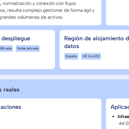
, normalización y conexión con flujos
os, resulta complejo gestionar de forma ágil y
 grandes volúmenes de activos.
 despliegue
Región de alojamiento 
datos
tificada
Nube privada
España
UE (no ES)
s reales
caciones
Aplica
Infra
44.0