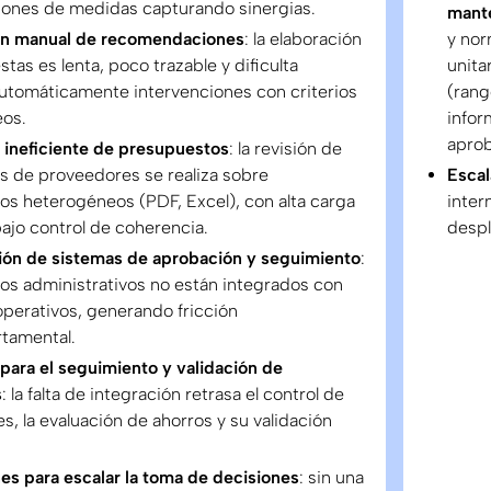
ones de medidas capturando sinergias.
mant
n manual de recomendaciones
: la elaboración
y nor
tas es lenta, poco trazable y dificulta
unita
automáticamente intervenciones con criterios
(rang
os.
infor
apro
 ineficiente de presupuestos
: la revisión de
s de proveedores se realiza sobre
Escal
s heterogéneos (PDF, Excel), con alta carga
inter
ajo control de coherencia.
despl
ón de sistemas de aprobación y seguimiento
:
os administrativos no están integrados con
operativos, generando fricción
rtamental.
 para el seguimiento y validación de
s
: la falta de integración retrasa el control de
s, la evaluación de ahorros y su validación
es para escalar la toma de decisiones
: sin una