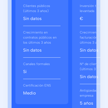
Clientes públicos
Inversión total
(últimos 3 años)
levantada
Sin datos
€
Crecimiento en
Crecimiento en
contratos públicos en
facturación en los
los últimos 3 años
últimos 3 años
Sin datos
Sin datos
Canales formales
Nº de clientes
(últimos 3 años)
Si
Sin datos
Certificación ENS
Antigüedad de la
Medio
empresa
5 años