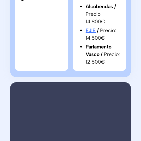
Alcobendas /
Precio:
14.800€
EJIE
/
Precio:
14.500€
Parlamento
Vasco /
Precio:
12.500€
Ironchip
es
una