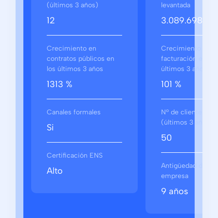
(últimos 3 años)
levantada
12
3.089.698 €
Crecimiento en
Crecimiento en
contratos públicos en
facturación en los
los últimos 3 años
últimos 3 años
1313 %
101 %
Canales formales
Nº de clientes
(últimos 3 años)
Si
50
Certificación ENS
Antigüedad de la
Alto
empresa
9 años