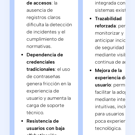
de accesos
: la
integrada con los
ausencia de
sistemas existent
registros claros
Trazabilidad
dificulta la detección
reforzada
: permiti
de incidentes y el
monitorizar y
cumplimiento de
anticipar incident
normativas.
de seguridad
Dependencia de
mediante visibilid
credenciales
continua de acces
tradicionales
: el uso
Mejora de la
de contraseñas
experiencia de
genera fricción en la
usuario
: permitió
experiencia de
facilitar la adopció
usuario y aumenta la
mediante interfac
carga de soporte
intuitivas, incluso
técnico.
para usuarios con
Resistencia de
poca experiencia
usuarios con baja
tecnológica.