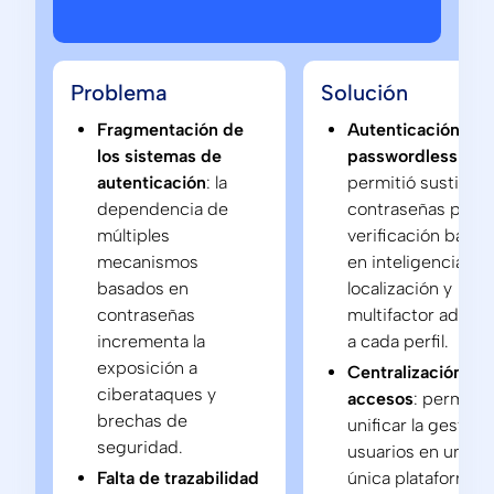
Problema
Solución
Fragmentación de
Autenticación
los sistemas de
passwordless
:
autenticación
: la
permitió sustituir
dependencia de
contraseñas por
múltiples
verificación basad
mecanismos
en inteligencia de
basados en
localización y
contraseñas
multifactor adapt
incrementa la
a cada perfil.
exposición a
Centralización de
ciberataques y
accesos
: permitió
brechas de
unificar la gestión
seguridad.
usuarios en una
Falta de trazabilidad
única plataforma