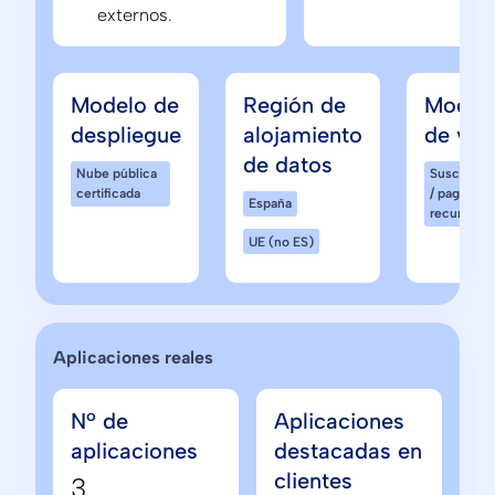
externos.
Modelo de
Región de
Model
despliegue
alojamiento
de ven
de datos
Nube pública
Suscripci
certificada
/ pago
España
recurrente
UE (no ES)
Aplicaciones reales
Nº de
Aplicaciones
aplicaciones
destacadas en
clientes
3