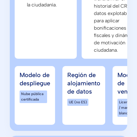
la ciudadanía.
historial del CRM e
datos explotables
para aplicar
bonificaciones
fiscales y dinámica
de motivación
ciudadana.
Modelo de
Región de
Model
despliegue
alojamiento
de
de datos
venta
Nube pública
certificada
UE (no ES)
Licencia
/ marca
blanca