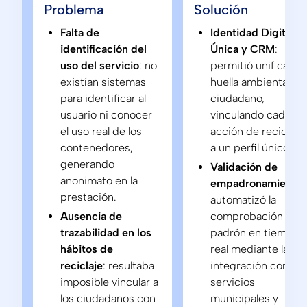
Problema
Solución
Falta de
Identidad Digital
identificación del
Única y CRM
:
uso del servicio
: no
permitió unificar la
existían sistemas
huella ambiental de
para identificar al
ciudadano,
usuario ni conocer
vinculando cada
el uso real de los
acción de reciclaje
contenedores,
a un perfil único.
generando
Validación de
anonimato en la
empadronamiento
:
prestación.
automatizó la
Ausencia de
comprobación del
trazabilidad en los
padrón en tiempo
hábitos de
real mediante la
reciclaje
: resultaba
integración con
imposible vincular a
servicios
los ciudadanos con
municipales y