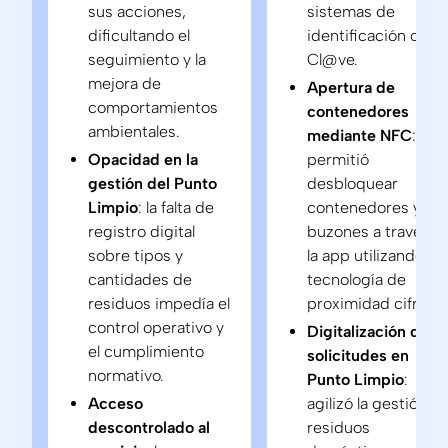
sus acciones,
sistemas de
dificultando el
identificación com
seguimiento y la
Cl@ve.
mejora de
Apertura de
comportamientos
contenedores
ambientales.
mediante NFC
:
Opacidad en la
permitió
gestión del Punto
desbloquear
Limpio
: la falta de
contenedores y
registro digital
buzones a través d
sobre tipos y
la app utilizando
cantidades de
tecnología de
residuos impedía el
proximidad cifrada.
control operativo y
Digitalización de
el cumplimiento
solicitudes en
normativo.
Punto Limpio
:
Acceso
agilizó la gestión d
descontrolado al
residuos