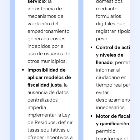
servicio
: la
domésticos
inexistencia de
mediante
mecanismos de
formularios
validación del
digitales que
empadronamiento
registran tipología 
generaba costes
peso.
indebidos por el
Control de activos
uso de usuarios de
y niveles de
otros municipios.
llenado
: permitió
Imposibilidad de
informar al
aplicar modelos de
ciudadano en
fiscalidad justa
: la
tiempo real para
ausencia de datos
evitar
centralizados
desplazamientos
impedía
innecesarios.
implementar la Ley
Motor de fiscalidad
de Residuos, definir
y gamificación
:
tasas equitativas u
permitió
ofrecer incentivos a
transformar el