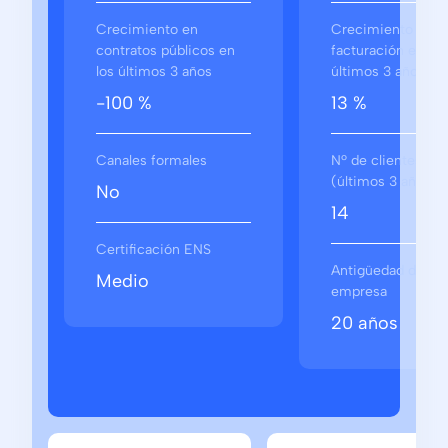
Crecimiento en
Crecimiento en
contratos públicos en
facturación en los
los últimos 3 años
últimos 3 años
-100 %
13 %
Canales formales
Nº de clientes
(últimos 3 años)
No
14
Certificación ENS
Antigüedad de la
Medio
empresa
20 años