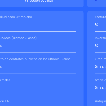
(Tracción pública)
djudicado último año
Factura
€
úblicos (últimos 3 años)
Inversi
os
€
o en contratos públicos en los últimos 3 años
Crecimi
os
Sin d
ormales
Nº de c
Sin d
ción ENS
Antigü