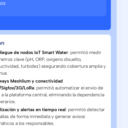
ños
ón
liegue de nodos IoT Smart Water
: permitió medir
etros clave (pH, ORP, oxígeno disuelto,
ctividad, turbidez) asegurando cobertura amplia y
nua.
ways Meshlium y conectividad
Sigfox/3G/LoRa
: permitió automatizar el envío de
 a la plataforma central, eliminando la dependencia
erarios.
lización y alertas en tiempo real
: permitió detectar
lías de forma inmediata y generar avisos
áticos a los responsables.