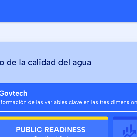
o
o de la calidad del agua
 Govtech
información de las variables clave en las tres dimensi
PUBLIC READINESS