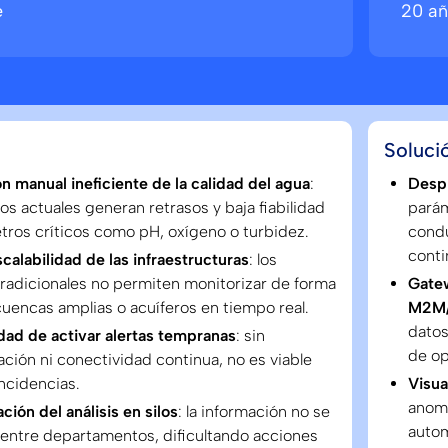
e
20 a
Soluci
n manual ineficiente de la calidad del agua
:
Desp
os actuales generan retrasos y baja fiabilidad
parám
tros críticos como pH, oxígeno o turbidez.
condu
conti
scalabilidad de las infraestructuras
: los
radicionales no permiten monitorizar de forma
Gate
cuencas amplias o acuíferos en tiempo real.
M2M/
datos
dad de activar alertas tempranas
: sin
de op
ción ni conectividad continua, no es viable
incidencias.
Visua
anoma
ión del análisis en silos
: la información no se
autom
entre departamentos, dificultando acciones