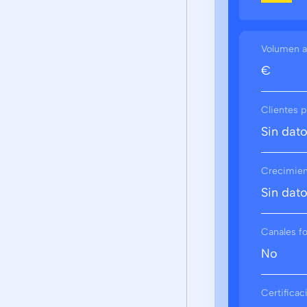
Volumen a
€
Clientes p
Sin dat
Crecimient
Sin dat
Canales f
No
Certifica