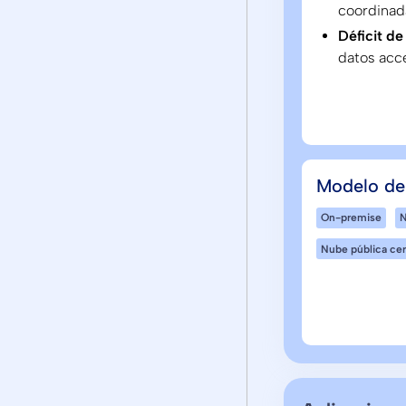
coordinad
Déficit de
datos acce
Modelo de
On-premise
N
Nube pública cer