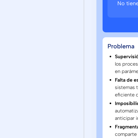
No tien
Problema
Supervisió
los proces
en paráme
Falta de e
sistemas t
eficiente 
Imposibili
automatiza
anticipar 
Fragmentac
comparte 