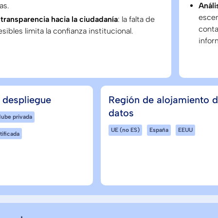
as.
Análi
escen
 transparencia hacia la ciudadanía
: la falta de
conta
sibles limita la confianza institucional.
infor
 despliegue
Región de alojamiento 
datos
ube privada
UE (no ES)
España
EEUU
tificada