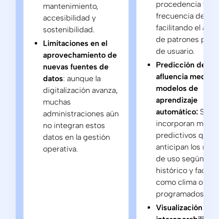
procedencia y
mantenimiento,
frecuencia de visi
accesibilidad y
facilitando el análi
sostenibilidad.
de patrones por t
Limitaciones en el
de usuario.
aprovechamiento de
Predicción de
nuevas fuentes de
afluencia median
datos
: aunque la
modelos de
digitalización avanza,
aprendizaje
muchas
automático:
Se
administraciones aún
incorporan model
no integran estos
predictivos que
datos en la gestión
anticipan los nive
operativa.
de uso según el
histórico y factor
como clima o eve
programados.
Visualización e