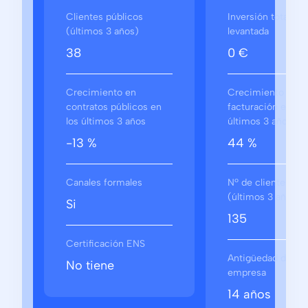
Clientes públicos
Inversión total
(últimos 3 años)
levantada
38
0 €
Crecimiento en
Crecimiento en
contratos públicos en
facturación en los
los últimos 3 años
últimos 3 años
-13 %
44 %
Canales formales
Nº de clientes
(últimos 3 años)
Si
135
Certificación ENS
Antigüedad de la
No tiene
empresa
14 años