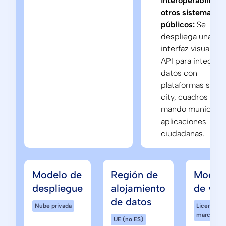
interoperabilidad
otros sistemas
públicos:
Se
despliega una
interfaz visual y u
API para integrar 
datos con
plataformas smar
city, cuadros de
mando municipal
aplicaciones
ciudadanas.
Modelo de
Región de
Model
despliegue
alojamiento
de ven
de datos
Nube privada
Licencia /
marca bla
UE (no ES)