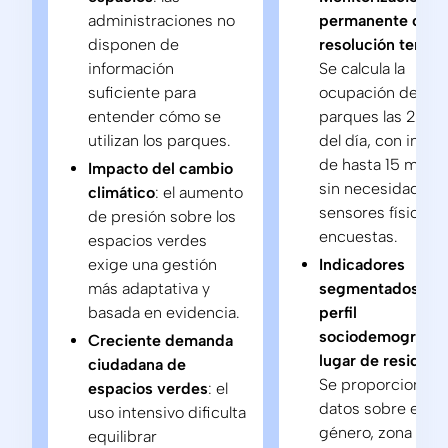
administraciones no
permanente con a
disponen de
resolución tempor
información
Se calcula la
suficiente para
ocupación de los
entender cómo se
parques las 24 ho
utilizan los parques.
del día, con inter
de hasta 15 minut
Impacto del cambio
sin necesidad de
climático
: el aumento
sensores físicos n
de presión sobre los
encuestas.
espacios verdes
exige una gestión
Indicadores
más adaptativa y
segmentados por
basada en evidencia.
perfil
sociodemográfico
Creciente demanda
lugar de residenc
ciudadana de
Se proporcionan
espacios verdes
: el
datos sobre edad
uso intensivo dificulta
género, zona de
equilibrar