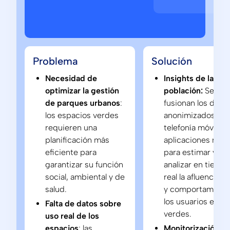
Problema
Solución
Necesidad de
Insights de la
optimizar la gestión
población:
Se
de parques urbanos
:
fusionan los dato
los espacios verdes
anonimizados de
requieren una
telefonía móvil y
planificación más
aplicaciones móvi
eficiente para
para estimar y
garantizar su función
analizar en tiemp
social, ambiental y de
real la afluencia, p
salud.
y comportamient
los usuarios en z
Falta de datos sobre
verdes.
uso real de los
espacios
: las
Monitorización