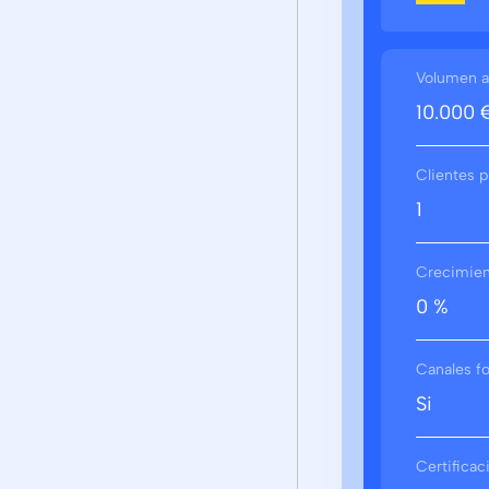
Volumen a
10.000 
Clientes p
1
Crecimient
0 %
Canales f
Si
Certifica