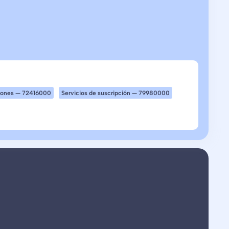
ciones — 72416000
Servicios de suscripción — 79980000
nto inteligente de documentos que clasifica,