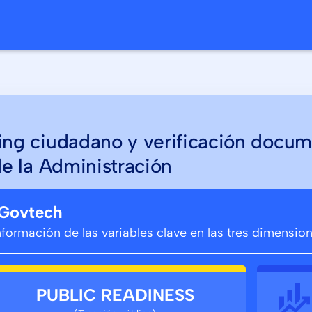
o
ng ciudadano y verificación docum
de la Administración
 Govtech
información de las variables clave en las tres dimensi
PUBLIC READINESS