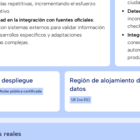
ciuda
glas repetitivas, incrementando el esfuerzo
tivo.
Detec
incon
d en la integración con fuentes oficiales
:
check
on sistemas externos para validar información
sarrollos específicos y adaptaciones
Integ
as complejas.
conec
autom
produ
 despliegue
Región de alojamiento 
datos
Nube pública certificada
UE (no ES)
s reales