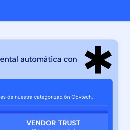
ental automática con
ones de nuestra categorización Govtech.
VENDOR TRUST