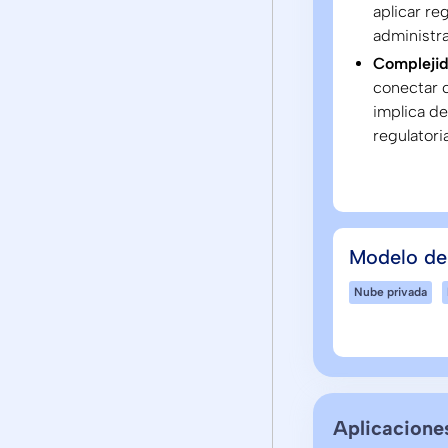
aplicar re
administra
Complejida
conectar c
implica de
regulatori
Modelo de
Nube privada
Aplicacione