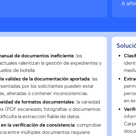
6 año
Soluci
manual de documentos ineficiente
: los
Clasi
ctuales ralentizan la gestión de expedientes y
ident
ellos de botella.
media
 la validez de la documentación aportada
: las
Extra
sentadas por los solicitantes pueden estar
permi
s, alteradas o contener inconsistencias.
perio
en ex
eidad de formatos documentales
: la variedad
es (PDF escaneado, fotografías o documentos
Verif
dificulta la extracción fiable de datos.
info
Carpe
 en la verificación de consistencia
: comprobar
docum
ncia entre múltiples documentos requiere