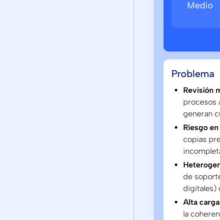
Medio
Problema
Revisión 
procesos a
generan cu
Riesgo en
copias pre
incompleta
Heterogen
de soport
digitales) 
Alta carga
la cohere