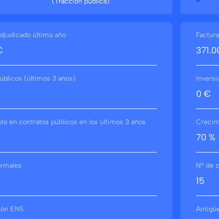
(Tracción pública)
djudicado último año
Factura
€
371.0
úblicos (últimos 3 años)
Inversi
0 €
o en contratos públicos en los últimos 3 años
Crecimi
70 %
ormales
Nº de c
15
ción ENS
Antigü