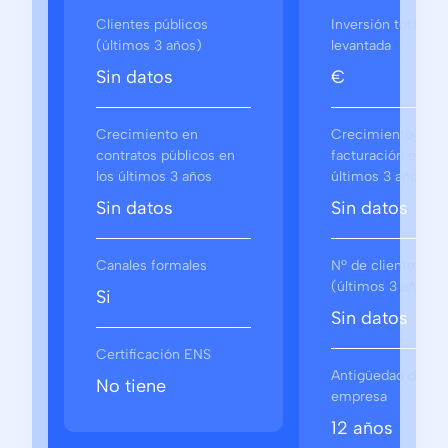
Clientes públicos
Inversión total
(últimos 3 años)
levantada
Sin datos
€
Crecimiento en
Crecimiento en
contratos públicos en
facturación en los
los últimos 3 años
últimos 3 años
Sin datos
Sin datos
Canales formales
Nº de clientes
(últimos 3 años)
Si
Sin datos
Certificación ENS
Antigüedad de la
No tiene
empresa
12 años