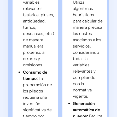
variables
Utiliza
relevantes
algoritmos
(salarios, pluses,
heurísticos
antigüedad,
para calcular de
turnos,
manera precisa
descansos, etc.)
los costes
de manera
asociados a los
manual era
servicios,
propenso a
considerando
errores y
todas las
omisiones.
variables
relevantes y
Consumo de
cumpliendo
tiempo:
La
con la
preparación de
normativa
los pliegos
vigente.
requería una
inversión
Generación
significativa de
automática de
tiempo por
pliegos:
Facilita