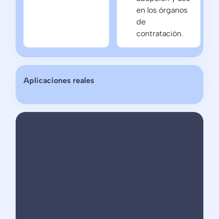
en los órganos
de
contratación.
Aplicaciones reales
Foqum
desarrolla
soluciones
de