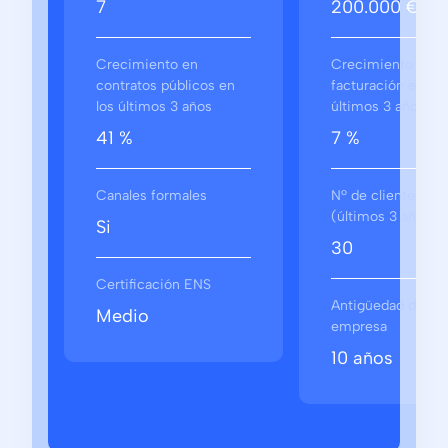
7
200.000 €
Crecimiento en
Crecimiento en
contratos públicos en
facturación en los
los últimos 3 años
últimos 3 años
41 %
7 %
Canales formales
Nº de clientes
(últimos 3 años)
Si
30
Certificación ENS
Antigüedad de la
Medio
empresa
10 años