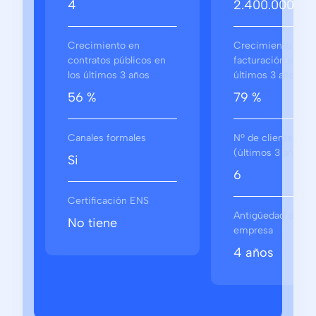
4
2.400.000 €
Crecimiento en
Crecimiento en
contratos públicos en
facturación en los
los últimos 3 años
últimos 3 años
56 %
79 %
Canales formales
Nº de clientes
(últimos 3 años)
Si
6
Certificación ENS
Antigüedad de la
No tiene
empresa
4 años