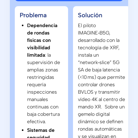
Problema
Solución
Dependencia
El piloto
de rondas
IMAGINE‑B5G,
físicas con
desarrollado con la
visibilidad
tecnología de XRF,
limitada
: la
instala un
supervisión de
“network‑slice” 5G
amplias zonas
SA de baja latencia
restringidas
(<10 ms) que permite
requería
controlar drones
inspecciones
BVLOS y transmitir
manuales
vídeo 4K al centro de
continuas con
mando XR. Sobre un
baja cobertura
gemelo digital
efectiva.
dinámico se definen
rondas automáticas
Sistemas de
y se visualizan en
seguridad