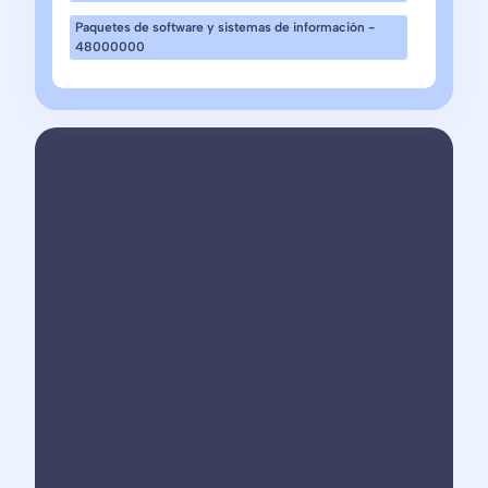
Paquetes de software y sistemas de información -
48000000
Visualfy
resuelve
un
desafío
crítico
para
la
Administraci
pública: