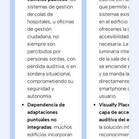
sistemas de gestión
que permite a los
de colas de
sistemas existen
hospitales, u oficinas
en el edificio
de gestión
ofrecerles la capa
ciudadana, no
accesibilidad
siempre son
necesaria. La
percibidos por
luminaria intelige
personas sordas, con
de la sala de espe
pérdida auditiva, o en
se enciende en v
sordera situacional,
y se manda la aler
comprometiendo su
directamente al
seguridad y
smartphone del
autonomía.
usuario.
Dependencia de
Visualfy Places 
adaptaciones
capa de accesibil
puntuales no
auditiva del edifi
integradas
: muchos
la solución integr
edificios incorporan
reconocimiento