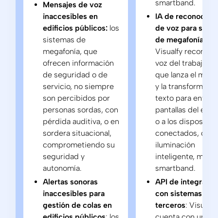
smartband.
Mensajes de voz
inaccesibles en
IA de reconocimi
edificios públicos:
los
de voz para sist
sistemas de
de megafonía:
megafonía, que
Visualfy reconoce
ofrecen información
voz del trabajado
de seguridad o de
que lanza el mens
servicio, no siempre
y la transforma en
son percibidos por
texto para enviarl
personas sordas, con
pantallas del edifi
pérdida auditiva, o en
o a los dispositiv
sordera situacional,
conectados, com
comprometiendo su
iluminación
seguridad y
inteligente, móvil
autonomía.
smartband.
Alertas sonoras
API de integració
inaccesibles para
con sistemas de
gestión de colas en
terceros
: Visualfy
edificios públicos
: los
cuenta con una A