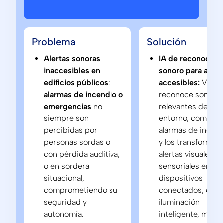
Problema
Solución
Alertas sonoras
IA de reconocimi
inaccesibles en
sonoro para alert
edificios públicos
:
accesibles:
Visual
alarmas de incendio o
reconoce sonido
emergencias
no
relevantes del
siempre son
entorno, como
percibidas por
alarmas de incen
personas sordas o
y los transforma 
con pérdida auditiva,
alertas visuales y
o en sordera
sensoriales en
situacional,
dispositivos
comprometiendo su
conectados, com
seguridad y
iluminación
autonomía.
inteligente, móvil