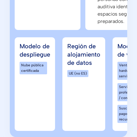
auditiva identifiq
espacios seguros
preparados.
Modelo de
Región de
Model
despliegue
alojamiento
de ven
de datos
Nube pública
Venta de
certificada
hardware 
UE (no ES)
servicios
Servicios
profesiona
/ consultor
Suscripció
pago
recurrente