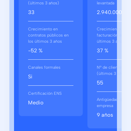
(últimos 3 años)
levantada
33
2.940.000 €
Crecimiento en
Crecimiento en
contratos públicos en
facturación en los
los últimos 3 años
últimos 3 años
-52 %
37 %
Canales formales
Nº de clientes
(últimos 3 años)
Si
55
Certificación ENS
Antigüedad de la
Medio
empresa
9 años