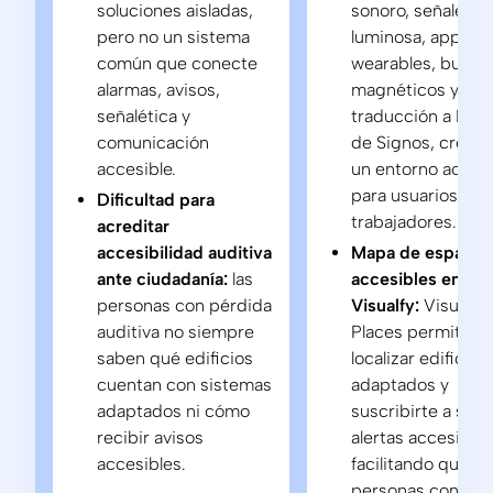
soluciones aisladas,
sonoro, señalétic
pero no un sistema
luminosa, app móv
común que conecte
wearables, bucles
alarmas, avisos,
magnéticos y
señalética y
traducción a Len
comunicación
de Signos, crean
accesible.
un entorno acces
para usuarios y
Dificultad para
trabajadores.
acreditar
accesibilidad auditiva
Mapa de espacio
ante ciudadanía:
las
accesibles en la 
personas con pérdida
Visualfy:
Visualfy
auditiva no siempre
Places permite
saben qué edificios
localizar edificios
cuentan con sistemas
adaptados y
adaptados ni cómo
suscribirte a sus
recibir avisos
alertas accesibles
accesibles.
facilitando que la
personas con pér