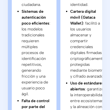
ciudadana.
identidad.
Sistemas de
Cartera digital
autenticación
móvil (Gataca
poco eficientes
:
Wallet)
: facilitó a
los modelos
los usuarios
tradicionales
almacenar y
requieren
compartir
múltiples
credenciales
procesos de
digitales firmadas
identificación
criptográficamente,
repetitivos,
protegidas
generando
mediante biometría
fricción y una
y cifrado avanzado.
experiencia de
Uso de estándares
usuario poco
abiertos
: garantizó
ágil.
la interoperabilidad
Falta de control
entre ecosistemas
por parte del
y la alineación con