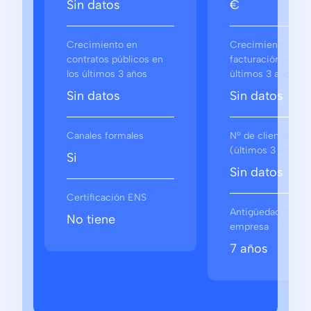
Sin datos
€
Crecimiento en
Crecimiento en
contratos públicos en
facturación en los
los últimos 3 años
últimos 3 años
Sin datos
Sin datos
Canales formales
Nº de clientes
(últimos 3 años)
Si
Sin datos
Certificación ENS
Antigüedad de la
No tiene
empresa
7 años