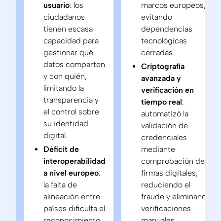
usuario
: los
marcos europeos,
ciudadanos
evitando
tienen escasa
dependencias
capacidad para
tecnológicas
gestionar qué
cerradas.
datos comparten
Criptografía
y con quién,
avanzada y
limitando la
verificación en
transparencia y
tiempo real
:
el control sobre
automatizó la
su identidad
validación de
digital.
credenciales
Déficit de
mediante
interoperabilidad
comprobación de
a nivel europeo
:
firmas digitales,
la falta de
reduciendo el
alineación entre
fraude y eliminando
países dificulta el
verificaciones
reconocimiento
manuales.