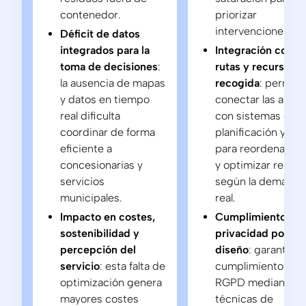
contenedor.
priorizar
intervenciones.
Déficit de datos
integrados para la
Integración con
toma de decisiones
:
rutas y recursos 
la ausencia de mapas
recogida
: permiti
y datos en tiempo
conectar las alerta
real dificulta
con sistemas de
coordinar de forma
planificación y flot
eficiente a
para reordenar ru
concesionarias y
y optimizar recur
servicios
según la demanda
municipales.
real.
Impacto en costes,
Cumplimiento de
sostenibilidad y
privacidad por
percepción del
diseño
: garantizó 
servicio
: esta falta de
cumplimiento de
optimización genera
RGPD mediante
mayores costes
técnicas de