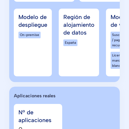
Modelo de
Región de
Model
despliegue
alojamiento
de ven
de datos
On-premise
Suscripci
/ pago
España
recurrente
Licencia /
marca
blanca
Aplicaciones reales
Nº de
aplicaciones