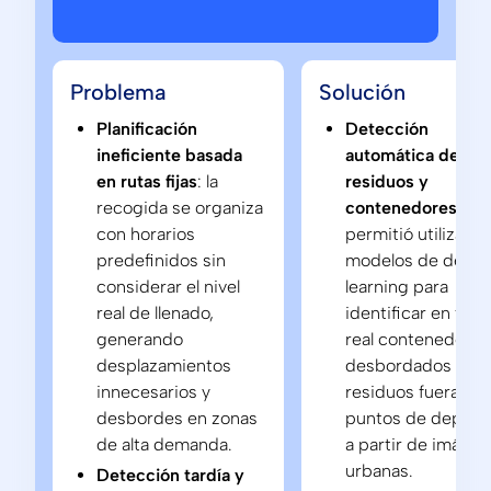
Problema
Solución
Planificación
Detección
ineficiente basada
automática de
en rutas fijas
: la
residuos y
recogida se organiza
contenedores
:
con horarios
permitió utilizar
predefinidos sin
modelos de deep
considerar el nivel
learning para
real de llenado,
identificar en tie
generando
real contenedores
desplazamientos
desbordados y
innecesarios y
residuos fuera de 
desbordes en zonas
puntos de depósi
de alta demanda.
a partir de imáge
urbanas.
Detección tardía y