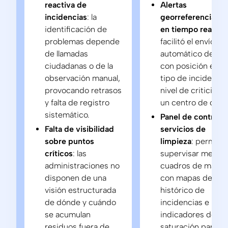
reactiva de
Alertas
incidencias
: la
georreferenciada
identificación de
en tiempo real
:
problemas depende
facilitó el envío
de llamadas
automático de avi
ciudadanas o de la
con posición exac
observación manual,
tipo de incidencia
provocando retrasos
nivel de criticidad
y falta de registro
un centro de contr
sistemático.
Panel de control p
Falta de visibilidad
servicios de
sobre puntos
limpieza
: permitió
críticos
: las
supervisar median
administraciones no
cuadros de mand
disponen de una
con mapas de calo
visión estructurada
histórico de
de dónde y cuándo
incidencias e
se acumulan
indicadores de
residuos fuera de
saturación para