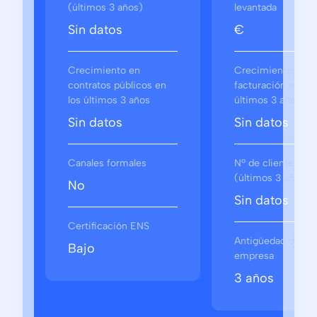
(últimos 3 años)
levantada
Sin datos
€
Crecimiento en
Crecimiento en
contratos públicos en
facturación en los
los últimos 3 años
últimos 3 años
Sin datos
Sin datos
Canales formales
Nº de clientes
(últimos 3 años)
No
Sin datos
Certificación ENS
Antigüedad de la
Bajo
empresa
3 años