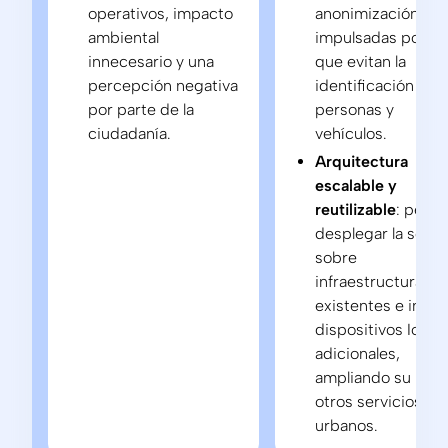
operativos, impacto
anonimización
ambiental
impulsadas por IA
innecesario y una
que evitan la
percepción negativa
identificación de
por parte de la
personas y
ciudadanía.
vehículos.
Arquitectura
escalable y
reutilizable
: permi
desplegar la soluc
sobre
infraestructuras
existentes e integ
dispositivos IoT
adicionales,
ampliando su uso 
otros servicios
urbanos.