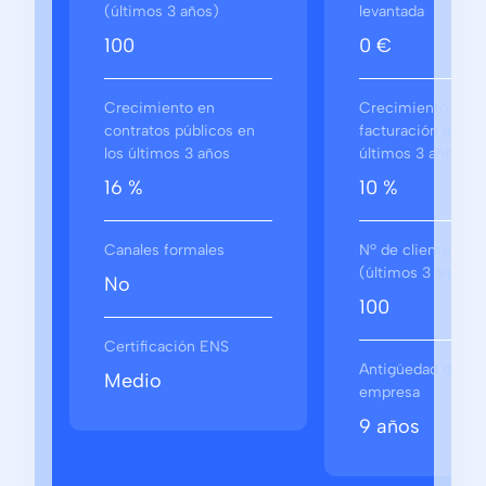
(últimos 3 años)
levantada
100
0 €
Crecimiento en
Crecimiento en
contratos públicos en
facturación en los
los últimos 3 años
últimos 3 años
16 %
10 %
Canales formales
Nº de clientes
(últimos 3 años)
No
100
Certificación ENS
Antigüedad de la
Medio
empresa
9 años