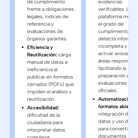
de cumplimiento
evidencias
frente a obligaciones
verificables. La
legales, índices de
plataforma monito
referencia y
el grado de
evaluaciones de
cumplimiento,
órganos garantes.
detecta informac
incompleta y pue
Eficiencia y
activar avisos a la
Reutilización:
carga
áreas responsable
manual de datos e
facilitando la
ineficiencia al
preparación ante
publicar en formatos
evaluaciones
cerrados (PDFs) que
oficiales.
impiden el análisis y
reutilización.
Automatización y
formatos abiertos
Accesibilidad:
integración diaria
dificultad de la
datos y uso de O
ciudadanía para
para convertir
interpretar datos
documentos
complejos,