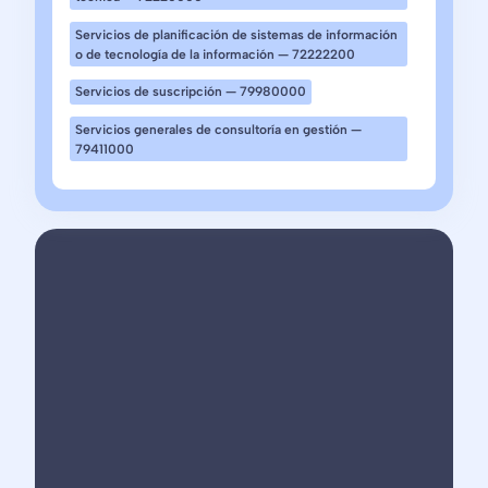
Servicios de planificación de sistemas de información
o de tecnología de la información — 72222200
Servicios de suscripción — 79980000
Servicios generales de consultoría en gestión —
79411000
oGov
cuenta
con
una
trayectoria
https://www.ogovsystem.com/