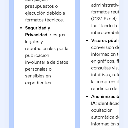
administrativos e
presupuestos o
formatos reutiliza
ejecución debido a
(CSV, Excel)
formatos técnicos.
facilitando la
Seguridad y
interoperabilidad.
Privacidad:
riesgos
Visores públicos:
legales y
conversión de
reputacionales por la
información técni
publicación
en gráficos, filtro
involuntaria de datos
consultas visuale
personales o
intuitivas, reforz
sensibles en
la comprensión y 
expedientes.
rendición de cuen
Anonimización c
IA:
identificación 
ocultación
automática de
información sensi