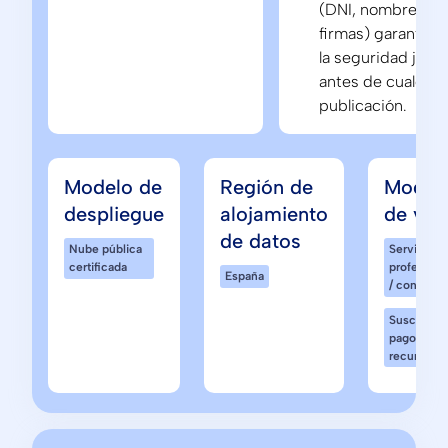
(DNI, nombres,
firmas) garantiza
la seguridad juríd
antes de cualquie
publicación.
Modelo de
Región de
Model
despliegue
alojamiento
de ven
de datos
Nube pública
Servicios
certificada
profesiona
España
/ consultor
Suscripció
pago
recurrente