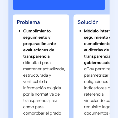
Problema
Solución
Cumplimiento,
Módulo interno d
seguimiento y
seguimiento de
preparación ante
cumplimiento par
evaluaciones de
auditorías de
transparencia
:
transparencia y
dificultad para
gobierno abierto:
mantener actualizada,
oGov permite
estructurada y
parametrizar
verificable la
obligaciones legal
información exigida
indicadores de
por la normativa de
referencia,
transparencia, así
vinculando cada
como para
requisito legal co
comprobar el grado
documentos o