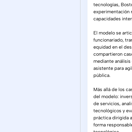
tecnologías, Bost
experimentación r
capacidades intern
El modelo se arti
funcionariado, tra
equidad en el des
compartieron caso
mediante análisis 
asistente para agi
pública.
Más allá de los ca
del modelo: inver
de servicios, ana
tecnológicos y ev
práctica dirigida
forma responsable
tecnológica.