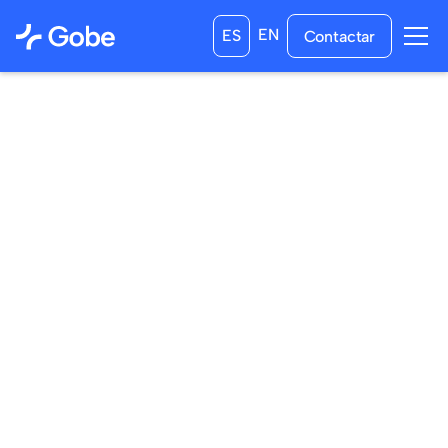
EN
ES
Contactar
08
/
05
/
2026
02
/
06
/
2026
a las
16:00