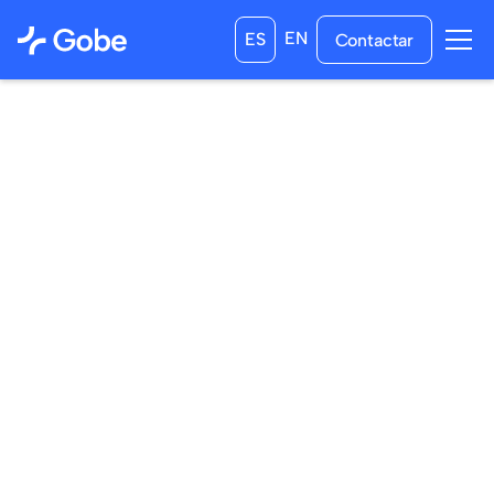
EN
ES
Contactar
10
/
11
/
2024
13
/
12
/
2024
a las
0:00