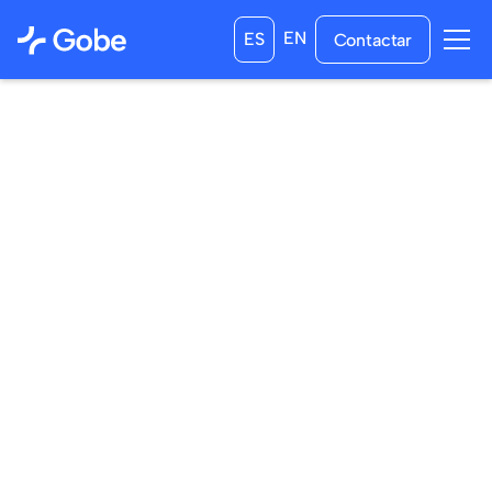
EN
ES
Contactar
14
/
10
/
2025
30
/
01
/
2026
a las
23:59