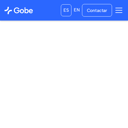
EN
ES
Contactar
02
/
03
/
2024
03
/
06
/
2024
a las
0:00