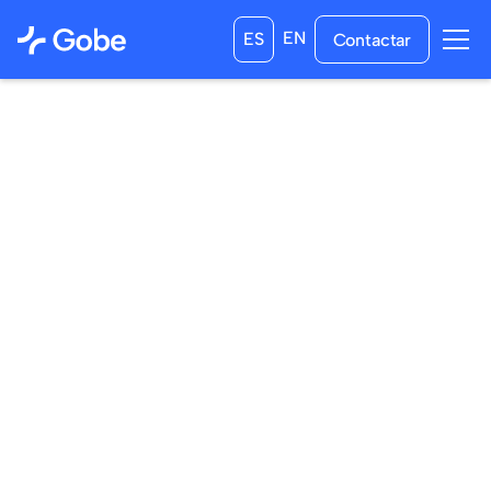
EN
ES
Contactar
18
/
02
/
2024
08
/
03
/
2024
a las
0:00