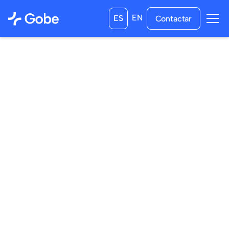
EN
ES
Contactar
16
/
05
/
2025
09
/
06
/
2025
a las
2:00