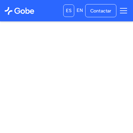
EN
ES
Contactar
06
/
03
/
2025
07
/
04
/
2025
a las
0:00