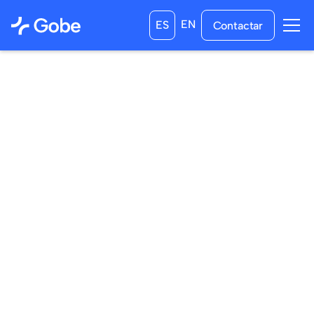
EN
ES
Contactar
09
/
04
/
2024
02
/
05
/
2024
a las
0:00