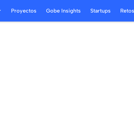
Proyectos
Gobe Insights
Startups
Reto
13
/
05
/
2025