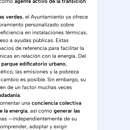
o como
agente activo de la transición
nas verdes
, el Ayuntamiento ya ofrece
oramiento personalizado sobre
 eficiencia en instalaciones térmicas,
so a ayudas públicas. Estas
ios de referencia para facilitar la
cas en relación con la energía. Del
 parque edificatorio urbano
,
ético, las emisiones y la pobreza
 cambio es posible. Sin embargo, su
ién de un factor muchas veces
iudadanía
.
 fomentar una
conciencia colectiva
e la energía
, así como
generar las
onas —independientemente de su
mprender, adoptar y exigir