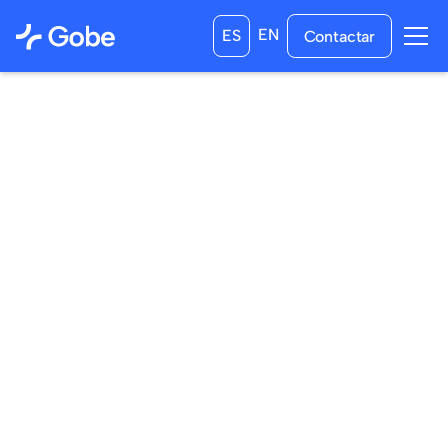
EN
ES
Contactar
04
/
07
/
2025
04
/
08
/
2025
a las
2:00