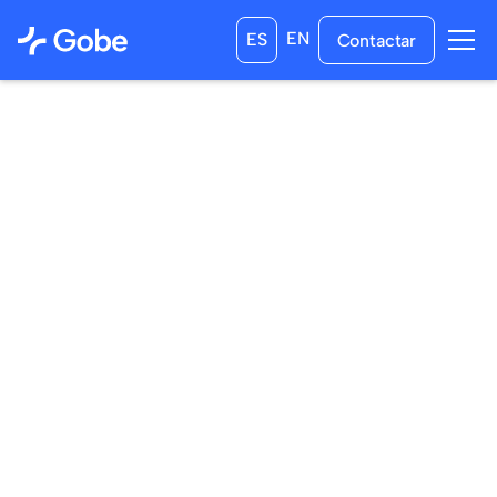
EN
ES
Contactar
09
/
04
/
2024
02
/
05
/
2024
a las
0:00