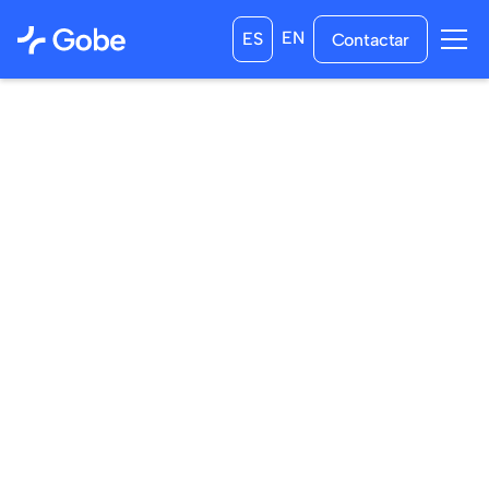
EN
ES
Contactar
05
/
05
/
2024
24
/
05
/
2024
a las
0:00