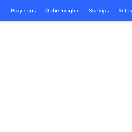
Proyectos
Gobe Insights
Startups
Reto
10
/
11
/
2024
13
/
12
/
2024
a las
0:00