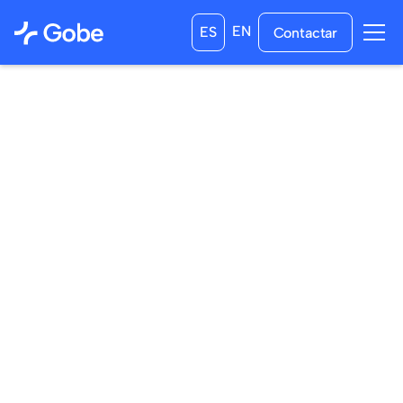
EN
ES
Contactar
10
/
11
/
2024
13
/
12
/
2024
a las
0:00