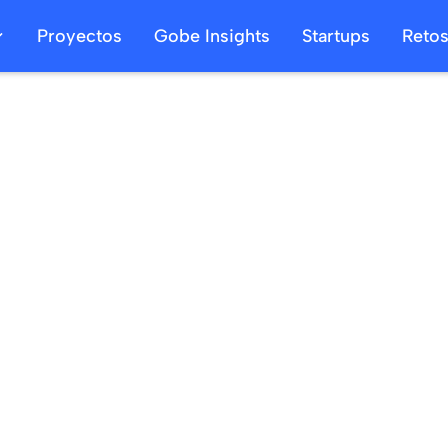
Proyectos
Gobe Insights
Startups
Reto
29
/
07
/
2025