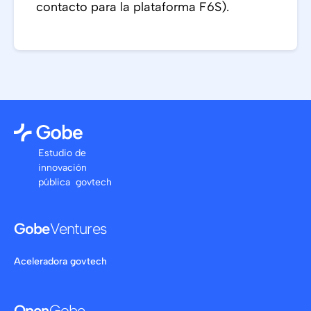
contacto para la plataforma F6S).
Estudio de
innovación
pública govtech
Gobe
Ventures
Aceleradora govtech
Open
Gobe