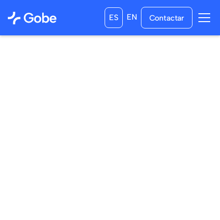
EN
ES
Contactar
05
/
05
/
2024
26
/
05
/
2024
a las
0:00