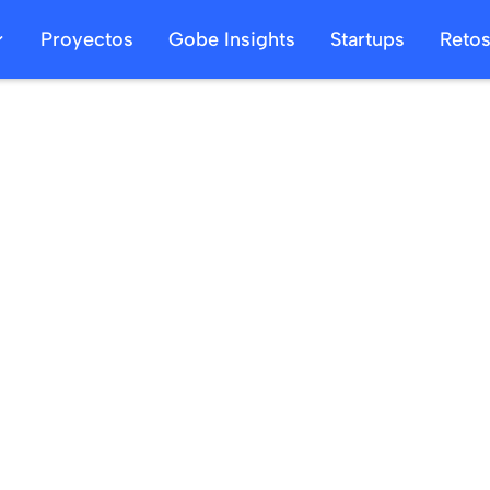
Proyectos
Gobe Insights
Startups
Reto
10
/
11
/
2024