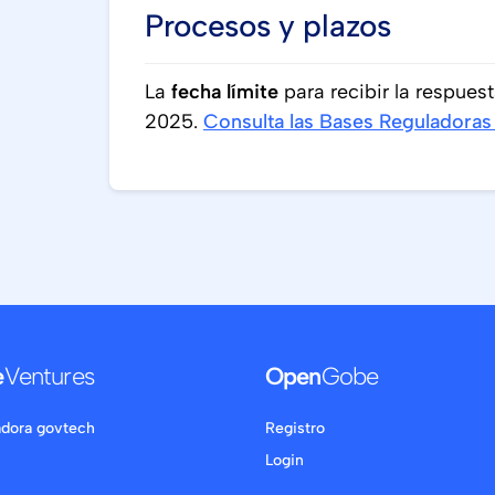
Procesos y plazos
La
fecha límite
para recibir la respuest
2025.
Consulta las Bases Reguladoras
e
Ventures
Open
Gobe
adora govtech
Registro
Login