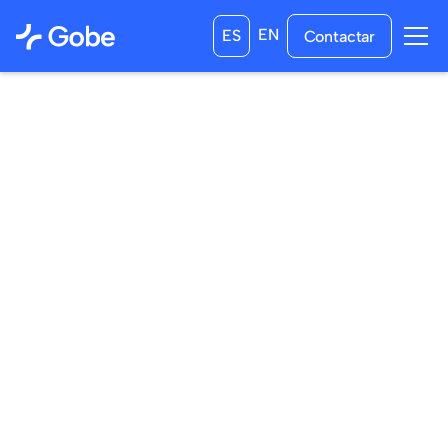
EN
ES
Contactar
06
/
03
/
2025
07
/
04
/
2025
a las
0:00