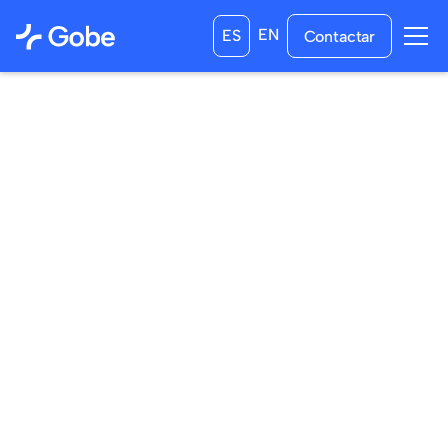
EN
ES
Contactar
10
/
11
/
2024
13
/
12
/
2024
a las
0:00