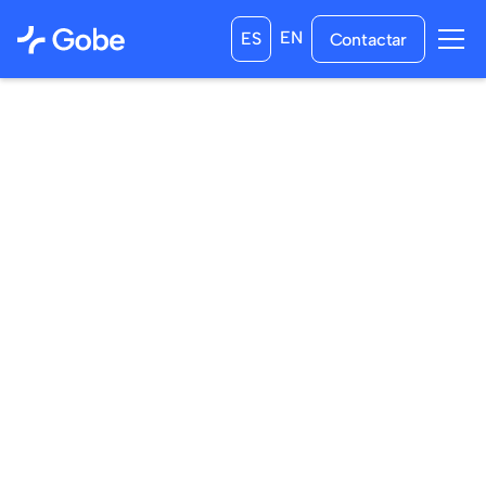
EN
ES
Contactar
18
/
03
/
2026
30
/
04
/
2026
a las
23:59