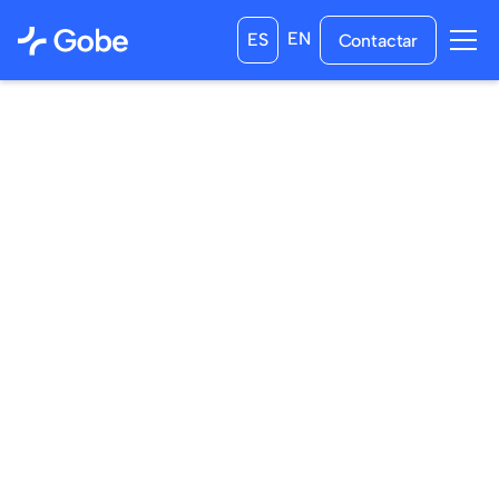
EN
ES
Contactar
10
/
03
/
2024
21
/
03
/
2024
a las
0:00