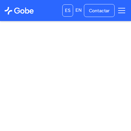
EN
ES
Contactar
09
/
01
/
2023
03
/
02
/
2023
a las
0:00