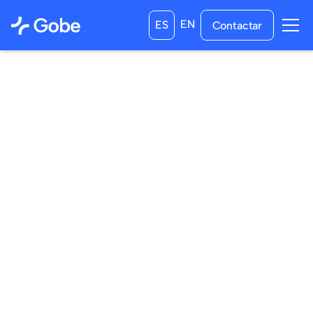
EN
ES
Contactar
10
/
11
/
2024
13
/
12
/
2024
a las
0:00