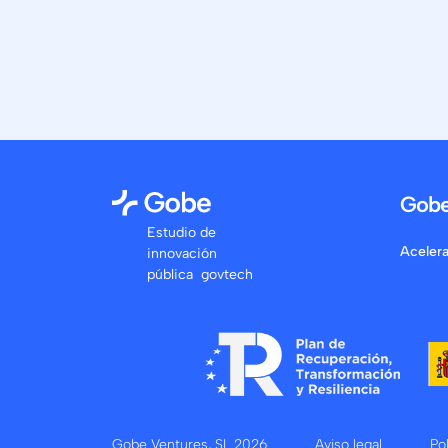
Gob
Estudio de
Aceler
innovación
pública govtech
Gobe Ventures, SL
2026
Aviso legal
Po