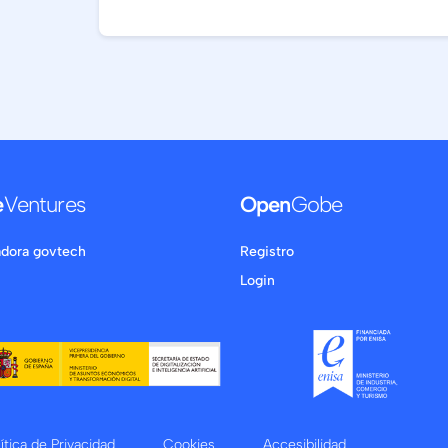
e
Ventures
Open
Gobe
adora govtech
Registro
Login
lítica de Privacidad
Cookies
Accesibilidad