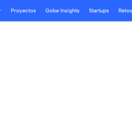
Proyectos
Gobe Insights
Startups
Reto
10
/
11
/
2024