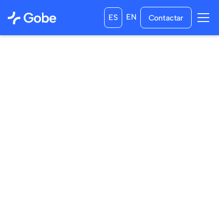
EN
ES
Contactar
08
/
05
/
2026
02
/
06
/
2026
a las
16:00