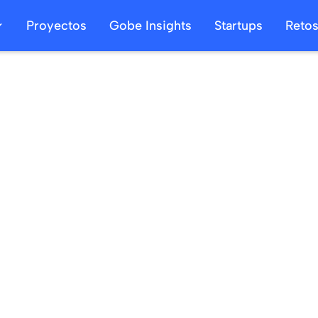
Proyectos
Gobe Insights
Startups
Reto
04
/
07
/
2025