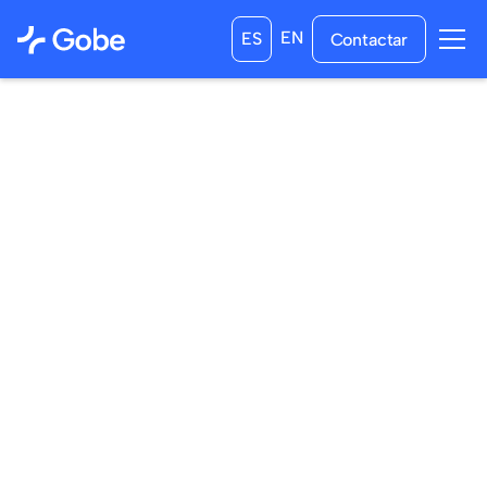
EN
ES
Contactar
09
/
04
/
2024
02
/
05
/
2024
a las
0:00