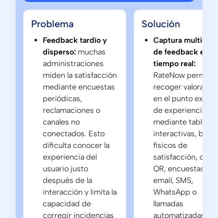
Problema
Solución
Feedback tardío y
Captura multicana
disperso:
muchas
de feedback en
administraciones
tiempo real:
miden la satisfacción
RateNow permite
mediante encuestas
recoger valoracio
periódicas,
en el punto exact
reclamaciones o
de experiencia
canales no
mediante tablets
conectados. Esto
interactivas, boto
dificulta conocer la
físicos de
experiencia del
satisfacción, códi
usuario justo
QR, encuestas we
después de la
email, SMS,
interacción y limita la
WhatsApp o
capacidad de
llamadas
corregir incidencias
automatizadas. C