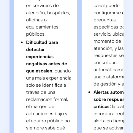
en servicios de
canal puede
atención, hospitales,
configurarse con
oficinas o
preguntas
equipamientos
específicas por
públicos.
servicio, ubicació
momento de
Dificultad para
atención, y las
detectar
respuestas se
experiencias
consolidan
negativas antes de
automáticamente 
que escalen:
cuando
una plataforma ún
una mala experiencia
de gestión y anális
solo se identifica a
través de una
Alertas automátic
reclamación formal,
sobre respuestas
el margen de
críticas:
la platafo
actuación es bajo y
incorpora reglas 
el equipo público no
alerta en tiempo r
siempre sabe qué
que se activan an