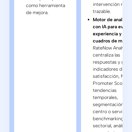
intervención rápid
como herramienta
trazable.
de mejora.
Motor de analítica
con IA para evalua
experiencia y
cuadros de mando
RateNow Analytic
centraliza las
respuestas y gene
indicadores de
satisfacción, Net
Promoter Score,
tendencias
temporales,
segmentación por
centro o servicio,
benchmarking
sectorial, análisis 