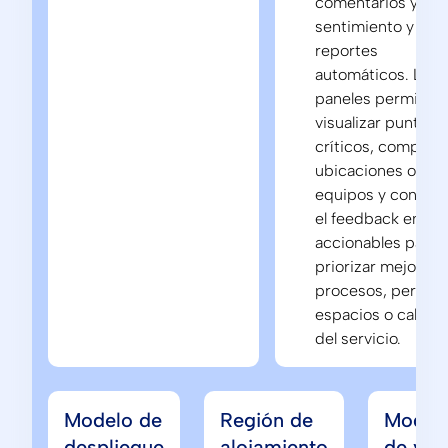
comentarios y
sentimiento y
reportes
automáticos. Los
paneles permiten
visualizar puntos
críticos, comparar
ubicaciones o
equipos y convert
el feedback en da
accionables para
priorizar mejoras 
procesos, persona
espacios o calida
del servicio.
Modelo de
Región de
Model
despliegue
alojamiento
de ven