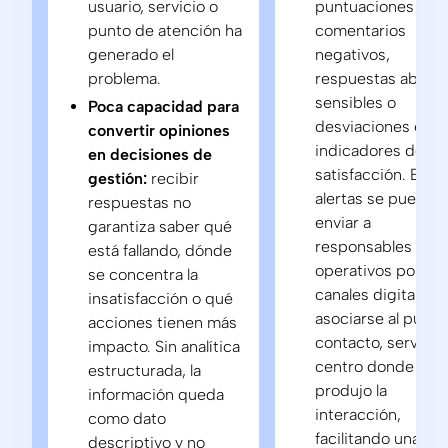
usuario, servicio o
puntuaciones baja
punto de atención ha
comentarios
generado el
negativos,
problema.
respuestas abiert
sensibles o
Poca capacidad para
desviaciones en
convertir opiniones
indicadores de
en decisiones de
satisfacción.
Esta
gestión:
recibir
alertas se pueden
respuestas no
enviar a
garantiza saber qué
responsables
está fallando, dónde
operativos por
se concentra la
canales digitales y
insatisfacción o qué
asociarse al punto
acciones tienen más
contacto, servicio
impacto. Sin analítica
centro donde se
estructurada, la
produjo la
información queda
interacción,
como dato
facilitando una
descriptivo y no