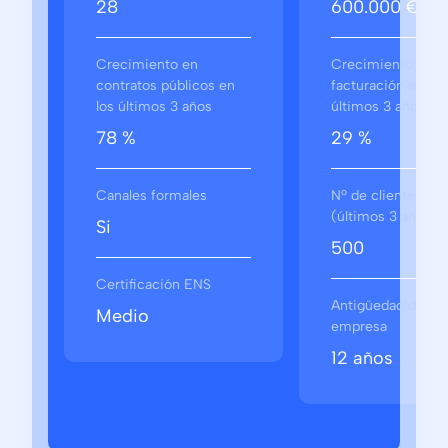
28
600.000 €
Crecimiento en
Crecimiento en
contratos públicos en
facturación en los
los últimos 3 años
últimos 3 años
78 %
29 %
Canales formales
Nº de clientes
(últimos 3 años)
Si
500
Certificación ENS
Antigüedad de la
Medio
empresa
12 años