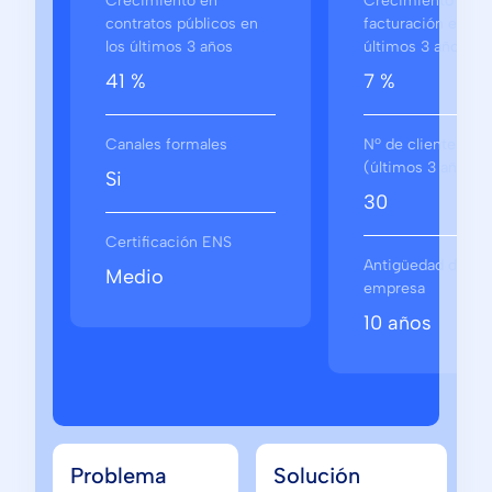
Crecimiento en
Crecimiento en
contratos públicos en
facturación en los
los últimos 3 años
últimos 3 años
41 %
7 %
Canales formales
Nº de clientes
(últimos 3 años)
Si
30
Certificación ENS
Antigüedad de la
Medio
empresa
10 años
Problema
Solución